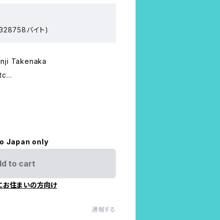
328758バイト)
nji Takenaka
etc…
to Japan only
d to cart
にお住まいの方向け
通報する