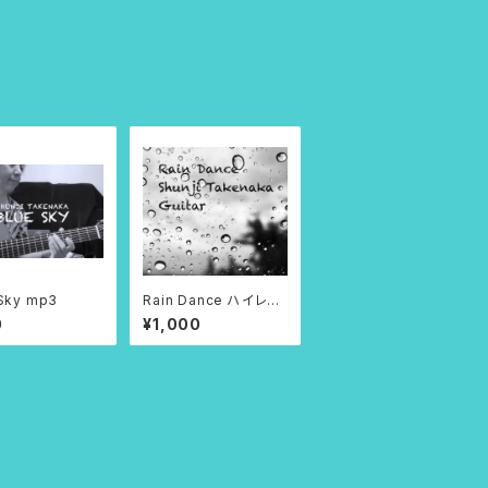
 Sky mp3
Rain Dance ハイレゾ
96k
0
¥1,000