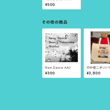
¥500
その他の商品
Rain Dance AAC
竹中俊二オリジ
ザイン トートバッ
¥300
¥3,800