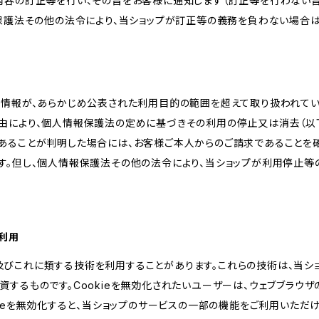
内容の訂正等を行い、その旨をお客様に通知します（訂正等を行わない
報保護法その他の法令により、当ショップが訂正等の義務を負わない場合は
人情報が、あらかじめ公表された利用目的の範囲を超えて取り扱われて
由により、個人情報保護法の定めに基づきその利用の停止又は消去（以下
あることが判明した場合には、お客様ご本人からのご請求であることを
す。但し、個人情報保護法その他の法令により、当ショップが利用停止等
の利用
kie及びこれに類する技術を利用することがあります。これらの技術は、当
するものです。Cookieを無効化されたいユーザーは、ウェブブラウザの
kieを無効化すると、当ショップのサービスの一部の機能をご利用いただ