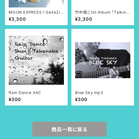
MOON EXPRESS / GeilaZilk
竹中俊二1st Album 「Talkin’G
ha&Shunji Takenaka
uitars」CD
¥3,300
¥3,300
Rain Dance AAC
Blue Sky mp3
¥300
¥300
商品一覧に戻る