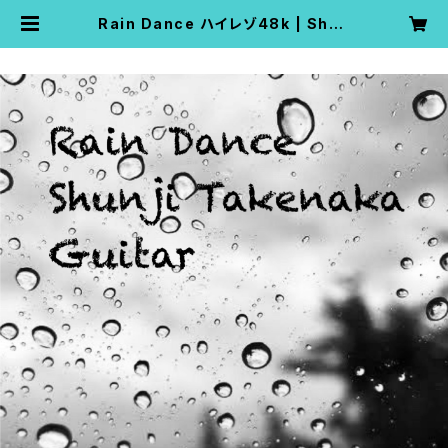
Rain Dance ハイレゾ48k | Shun
ji Takenaka Net Shop