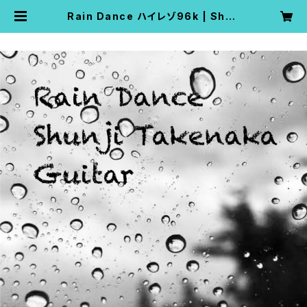
Rain Dance ハイレゾ96k | Shun
ji Takenaka Net Shop