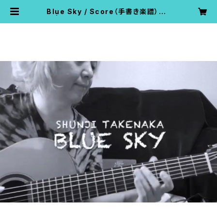
Blue Sky / Score（手書き楽譜）PD
F | Shunji Takenaka Net Shop