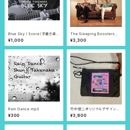
Blue Sky / Score（手書き楽
The Sleeping Boosters伊
譜）PDF
藤大輔×竹中俊二「treasure」
¥1,000
¥3,300
Rain Dance.mp3
竹中俊二オリジナルデザインサ
コッシュ（カラビナ付き）
¥300
¥3,800